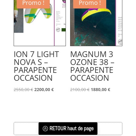
1150,00 €.
1030,00 €.
Promo !
Promo !
ION 7 LIGHT
MAGNUM 3
NOVA S –
OZONE 38 –
PARAPENTE
PARAPENTE
OCCASION
OCCASION
Le
Le
Le
Le
2550,00
€
2200,00
€
2100,00
€
1880,00
€
prix
prix
prix
prix
initial
actuel
initial
actuel
était :
est :
était :
est :
2550,00 €.
2200,00 €.
2100,00 €.
1880,00 €.
RETOUR haut de page