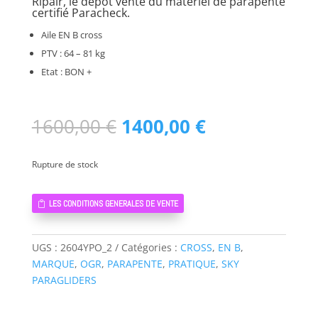
Ripair, le dépôt vente du matériel de parapente
certifié Paracheck.
Aile EN B cross
PTV : 64 – 81 kg
Etat : BON +
Le
Le
1600,00
€
1400,00
€
prix
prix
initial
actuel
Rupture de stock
était :
est :
1600,00 €.
1400,00 €.
LES CONDITIONS GENERALES DE VENTE
UGS :
2604YPO_2
Catégories :
CROSS
,
EN B
,
MARQUE
,
OGR
,
PARAPENTE
,
PRATIQUE
,
SKY
PARAGLIDERS