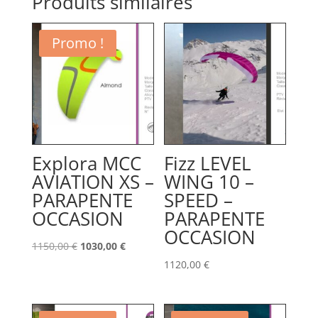
Produits similaires
Promo !
Explora MCC
Fizz LEVEL
AVIATION XS –
WING 10 –
PARAPENTE
SPEED –
OCCASION
PARAPENTE
OCCASION
Le
Le
1150,00
€
1030,00
€
prix
prix
1120,00
€
initial
actuel
était :
est :