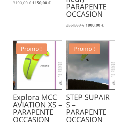
Le
Le
3190,00
€
1150,00
€
PARAPENTE
prix
prix
OCCASION
initial
actuel
était :
est :
Le
Le
2550,00
€
1800,00
€
3190,00 €.
1150,00 €.
prix
prix
initial
actuel
était :
est :
Promo !
Promo !
2550,00 €.
1800,00 €.
Explora MCC
STEP SUPAIR
AVIATION XS –
S –
PARAPENTE
PARAPENTE
OCCASION
OCCASION