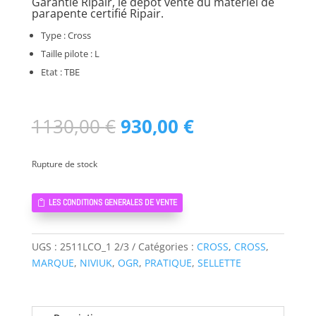
Garantie Ripair, le dépôt vente du matériel de
parapente certifié Ripair.
Type : Cross
Taille pilote : L
Etat : TBE
Le
Le
1130,00
€
930,00
€
prix
prix
initial
actuel
Rupture de stock
était :
est :
1130,00 €.
930,00 €.
LES CONDITIONS GENERALES DE VENTE
UGS :
2511LCO_1 2/3
Catégories :
CROSS
,
CROSS
,
MARQUE
,
NIVIUK
,
OGR
,
PRATIQUE
,
SELLETTE