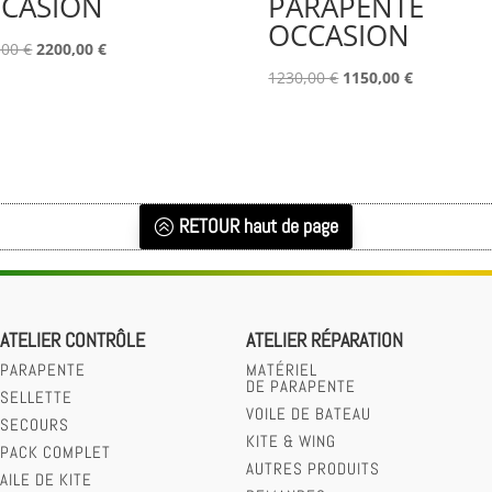
CASION
PARAPENTE
OCCASION
Le
Le
,00
€
2200,00
€
prix
prix
Le
Le
1230,00
€
1150,00
€
initial
actuel
prix
prix
était :
est :
initial
actuel
2550,00 €.
2200,00 €.
était :
est :
1230,00 €.
1150,00 €.
RETOUR haut de page
ATELIER CONTRÔLE
ATELIER RÉPARATION
PARAPENTE
MATÉRIEL
DE PARAPENTE
SELLETTE
VOILE DE BATEAU
SECOURS
KITE & WING
PACK COMPLET
AUTRES PRODUITS
AILE DE KITE