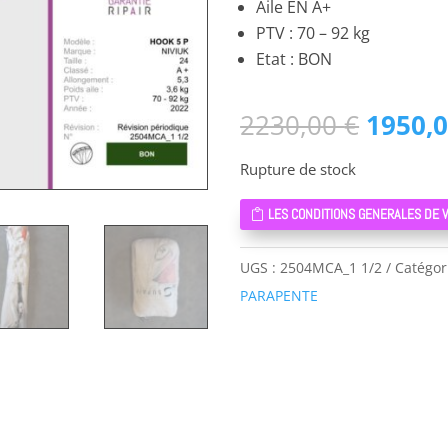
Aile EN A+
PTV : 70 – 92 kg
Etat : BON
Le
2230,00
€
1950,
prix
Rupture de stock
initial
était :
LES CONDITIONS GENERALES DE 
2230,0
UGS :
2504MCA_1 1/2
Catégor
PARAPENTE