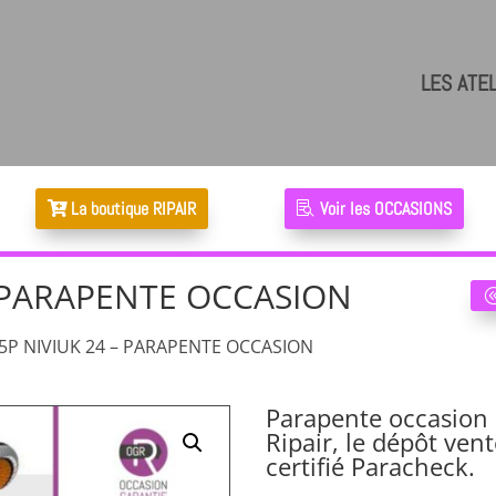
LES ATE
La boutique RIPAIR
Voir les OCCASIONS
– PARAPENTE OCCASION
5P NIVIUK 24 – PARAPENTE OCCASION
Parapente occasion 
Ripair, le dépôt ven
certifié Paracheck.