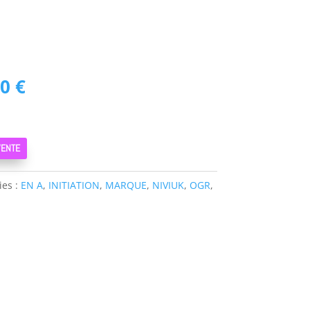
Le
00
€
prix
actuel
est :
VENTE
0 €.
1950,00 €.
ies :
EN A
,
INITIATION
,
MARQUE
,
NIVIUK
,
OGR
,