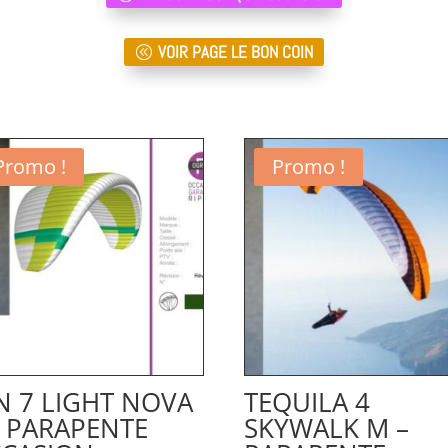
VOIR PAGE LE BON COIN
Promo !
Promo !
N 7 LIGHT NOVA
TEQUILA 4
– PARAPENTE
SKYWALK M –