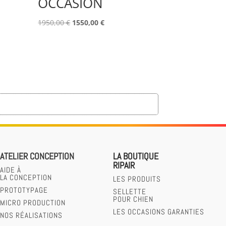
OCCASION
Le
Le
1950,00
€
1550,00
€
prix
prix
initial
actuel
était :
est :
1950,00 €.
1550,00 €.
ATELIER CONCEPTION
LA BOUTIQUE
RIPAIR
AIDE À
LA CONCEPTION
LES PRODUITS
PROTOTYPAGE
SELLETTE
POUR CHIEN
MICRO PRODUCTION
LES OCCASIONS GARANTIES
NOS RÉALISATIONS