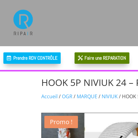
Prendre RDV CONTRÔLE
Faire une REPARATION
HOOK 5P NIVIUK 24 
Accueil
/
OGR
/
MARQUE
/
NIVIUK
/ HOOK 
Promo !