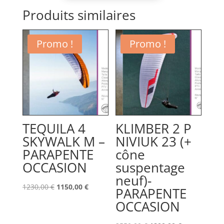
Produits similaires
Promo !
Promo !
TEQUILA 4
KLIMBER 2 P
SKYWALK M –
NIVIUK 23 (+
PARAPENTE
cône
OCCASION
suspentage
neuf)-
Le
Le
1230,00
€
1150,00
€
PARAPENTE
prix
prix
OCCASION
initial
actuel