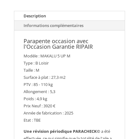
OCCASION
Description
Informations complémentaires
Parapente occasion avec
l'Occasion Garantie RIPAIR
Modèle : MAKALU 5 UP M
Type : B Loisir
Taille : M
Surface à plat : 27,3 m2
PTV : 85 - 110 kg
Allongement : 5,3
Poids : 4,9 kg
Prix Neuf : 3920 €
Année de fabrication : 2025
Etat : TBE
Une révision périodique PARACHECK©
a été
effectuée, ce qui signifie que la totalité de l'aile a