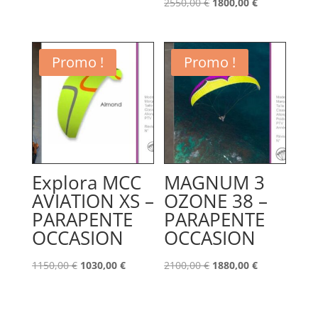
était :
est :
Le
Le
2550,00
€
1800,00
€
1230,00 €.
1150,00 €.
prix
prix
initial
actuel
était :
est :
Promo !
Promo !
2550,00 €.
1800,00 €.
Explora MCC
MAGNUM 3
AVIATION XS –
OZONE 38 –
PARAPENTE
PARAPENTE
OCCASION
OCCASION
Le
Le
Le
Le
1150,00
€
1030,00
€
2100,00
€
1880,00
€
prix
prix
prix
prix
initial
actuel
initial
actuel