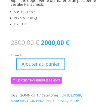
Ripair, le dépôt vente du matériel de parapente
certifié Paracheck.
Aile EN B Loisir
PTV : 85 – 110 kg
Etat : TBE
Le
Le
2800,00
€
2000,00
€
prix
prix
initial
actuel
En stock
était :
est :
2800,00 €.
2000,00 €.
Ajouter au panier
quantité
de
MAKALU
LES CONDITIONS GENERALES DE VENTE
5
UP
M
UGS :
2604NRU_1
Catégories :
EN B
,
LOISIR
,
-
MARQUE
,
OGR
,
PARAPENTE
,
PRATIQUE
,
UP
PARAPENTE