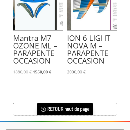
Mantra M7
ION 6 LIGHT
OZONE ML –
NOVA M –
PARAPENTE
PARAPENTE
OCCASION
OCCASION
Le
Le
1880,00
€
1550,00
€
2000,00
€
prix
prix
initial
actuel
était :
est :
1880,00 €.
1550,00 €.
RETOUR haut de page