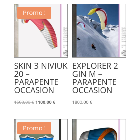
Promo !
SKIN 3 NIVIUK
EXPLORER 2
20 –
GIN M –
PARAPENTE
PARAPENTE
OCCASION
OCCASION
Le
Le
1500,00
€
1100,00
€
1800,00
€
prix
prix
initial
actuel
était :
est :
Promo !
1500,00 €.
1100,00 €.