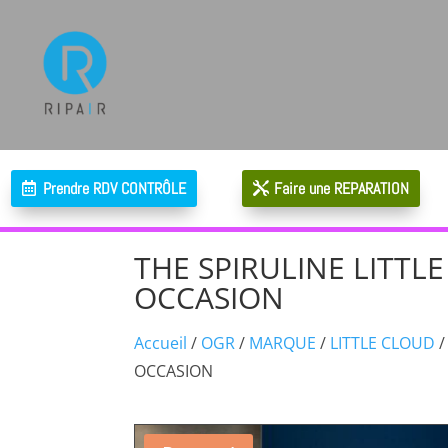
Prendre RDV CONTRÔLE
Faire une REPARATION
THE SPIRULINE LITTL
OCCASION
Accueil
/
OGR
/
MARQUE
/
LITTLE CLOUD
/
OCCASION