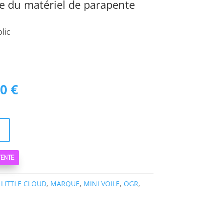
te du matériel de parapente
lic
Le
00
€
prix
actuel
est :
0 €.
1050,00 €.
VENTE
:
LITTLE CLOUD
,
MARQUE
,
MINI VOILE
,
OGR
,