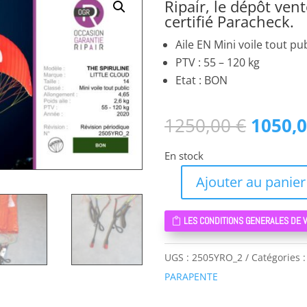
Ripair, le dépôt ven
certifié Paracheck.
Aile EN Mini voile tout pub
PTV : 55 – 120 kg
Etat : BON
Le
1250,00
€
1050,
prix
En stock
initial
était :
Ajouter au panier
quantité
1250,0
de
LES CONDITIONS GENERALES DE 
THE
SPIRULINE
UGS :
2505YRO_2
Catégories 
LITTLE
PARAPENTE
CLOUD
14