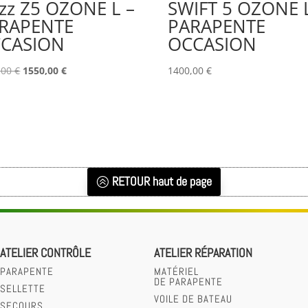
zz Z5 OZONE L –
SWIFT 5 OZONE 
RAPENTE
PARAPENTE
CASION
OCCASION
Le
Le
,00
€
1550,00
€
1400,00
€
prix
prix
initial
actuel
était :
est :
1950,00 €.
1550,00 €.
RETOUR haut de page
ATELIER CONTRÔLE
ATELIER RÉPARATION
PARAPENTE
MATÉRIEL
DE PARAPENTE
SELLETTE
VOILE DE BATEAU
SECOURS