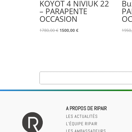
KOYOT 4 NIVIUK 22
Bu
– PARAPENTE
PA
OCCASION
OC
Le
Le
1780,00
€
1500,00
€
1950
prix
prix
initial
actuel
était :
est :
1780,00 €.
1500,00 €.
A PROPOS DE RIPAIR
LES ACTUALITÉS
L’ÉQUIPE RIPAIR
LES AMBASSADEURS