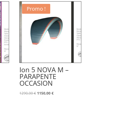
Promo !
Ion 5 NOVA M –
PARAPENTE
OCCASION
Le
Le
1290,00
€
1150,00
€
prix
prix
initial
actuel
était :
est :