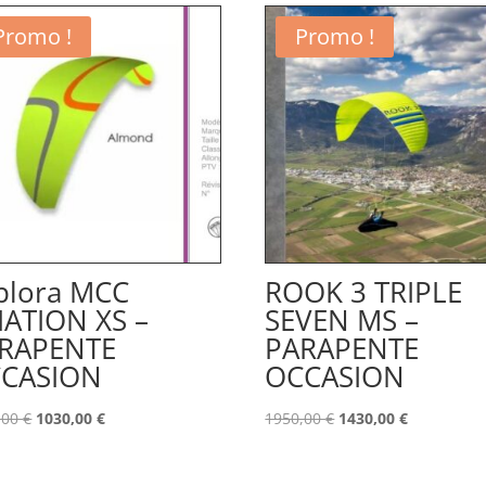
Promo !
Promo !
plora MCC
ROOK 3 TRIPLE
IATION XS –
SEVEN MS –
RAPENTE
PARAPENTE
CASION
OCCASION
Le
Le
Le
Le
,00
€
1030,00
€
1950,00
€
1430,00
€
prix
prix
prix
prix
initial
actuel
initial
actuel