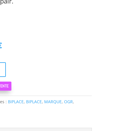
pair.
Le
€
prix
actuel
est :
€.
480,00 €.
VENTE
es :
BIPLACE
,
BIPLACE
,
MARQUE
,
OGR
,