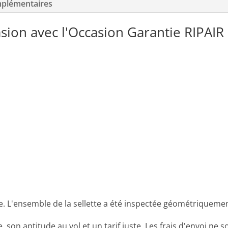
mplémentaires
PARAPENTE
OCCASION
sion avec l'Occasion Garantie RIPAIR
ée. L'ensemble de la sellette a été inspectée géométriquemen
te, son aptitude au vol et un tarif juste. Les frais d'envoi ne