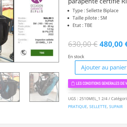
parapente certifié Ri
Type : Sellette Biplace
Taille pilote : SM
Etat : TBE
Le
630,00
€
480,00
prix
En stock
initial
était :
Ajouter au panier
quantité
630,00 
de
LES CONDITIONS GENERALES DE 
WALIBI
3
UGS :
2510MEL_1 2/4
Catégori
SUPAIR
PRATIQUE
,
SELLETTE
,
SUPAIR
SM
-
SELLETTE