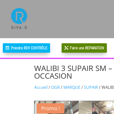
Prendre RDV CONTRÔLE
Faire une REPARATION
WALIBI 3 SUPAIR SM 
OCCASION
Accueil
/
OGR
/
MARQUE
/
SUPAIR
/ WALIB
Promo !