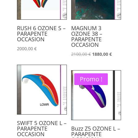
RUSH 6 OZONE S –
MAGNUM 3
PARAPENTE
OZONE 38 –
OCCASION
PARAPENTE
OCCASION
2000,00
€
Le
Le
2100,00
€
1880,00
€
prix
prix
initial
actuel
Promo !
était :
est :
2100,00 €.
1880,00 €.
SWIFT 5 OZONE L –
PARAPENTE
Buzz Z5 OZONE L –
OCCASION
PARAPENTE