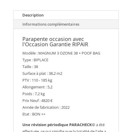
OCCASION
Description
Informations complémentaires
Parapente occasion avec
l'Occasion Garantie RIPAIR
Modèle : MAGNUM 3 OZONE 38 + POOF BAG
Type : BIPLACE
Taille : 38
Surface à plat : 38,2 m2
PTV : 110 - 185 kg
Allongement : 5,2
Poids : 7,2 kg
Prix Neuf : 4820 €
Année de fabrication : 2022
Etat : BON ++
Une révision périodique PARACHECK©
a été
effectuée, ce qui signifie que la totalité de l'aile a