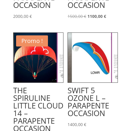
OCCASION
OCCASION
Le
Le
2000,00
€
1500,00
€
1100,00
€
prix
prix
initial
actuel
était :
est :
Promo !
1500,00 €.
1100,00 €.
THE
SWIFT 5
SPIRULINE
OZONE L –
LITTLE CLOUD
PARAPENTE
14 –
OCCASION
PARAPENTE
1400,00
€
OCCASION