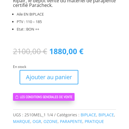
Ripair, le dépôt vente du matériel de parapente
certifié Paracheck.
Aile EN BIPLACE
PTV : 110 – 185
Etat : BON ++
Le
Le
2100,00
€
1880,00
€
prix
prix
initial
actuel
En stock
était :
est :
2100,00 €.
1880,00 €.
Ajouter au panier
quantité
de
MAGNUM
LES CONDITIONS GENERALES DE VENTE
3
OZONE
38
UGS :
2510MEL_1 1/4
Catégories :
BIPLACE
,
BIPLACE
,
-
MARQUE
,
OGR
,
OZONE
,
PARAPENTE
,
PRATIQUE
PARAPENTE