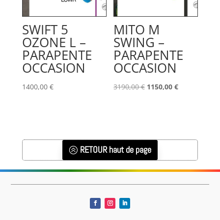
SWIFT 5
MITO M
OZONE L –
SWING –
PARAPENTE
PARAPENTE
OCCASION
OCCASION
Le
Le
1400,00
€
3190,00
€
1150,00
€
prix
prix
initial
actuel
était :
est :
3190,00 €.
1150,00 €.
RETOUR haut de page