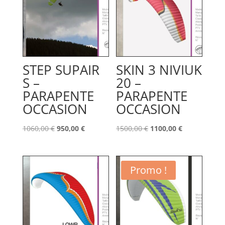
STEP SUPAIR
SKIN 3 NIVIUK
S –
20 –
PARAPENTE
PARAPENTE
OCCASION
OCCASION
Le
Le
Le
Le
1060,00
€
950,00
€
1500,00
€
1100,00
€
prix
prix
prix
prix
initial
actuel
initial
actuel
était :
est :
était :
est :
Promo !
1060,00 €.
950,00 €.
1500,00 €.
1100,00 €.