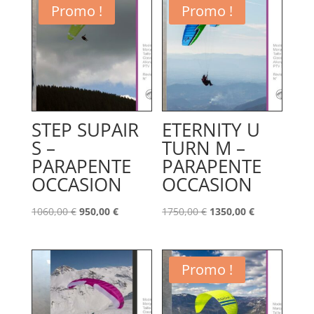
Promo !
Promo !
STEP SUPAIR
ETERNITY U
S –
TURN M –
PARAPENTE
PARAPENTE
OCCASION
OCCASION
Le
Le
Le
Le
1060,00
€
950,00
€
1750,00
€
1350,00
€
prix
prix
prix
prix
initial
actuel
initial
actuel
était :
est :
était :
est :
Promo !
1060,00 €.
950,00 €.
1750,00 €.
1350,00 €.