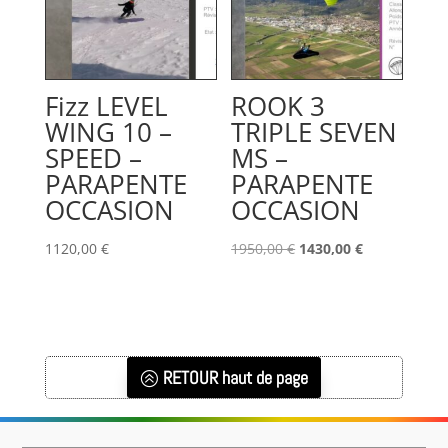
Fizz LEVEL
ROOK 3
WING 10 –
TRIPLE SEVEN
SPEED –
MS –
PARAPENTE
PARAPENTE
OCCASION
OCCASION
Le
Le
1120,00
€
1950,00
€
1430,00
€
prix
prix
initial
actuel
était :
est :
1950,00 €.
1430,00 €.
RETOUR haut de page