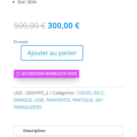
Etat : BON
Le
Le
500,00
€
300,00
€
prix
prix
initial
actuel
En stock
était :
est :
500,00 €.
300,00 €.
Ajouter au panier
quantité
de
ANTEA
LES CONDITIONS GENERALES DE VENTE
2
SKY
PARAGLIDERS
UGS :
2605YPO_2
Catégories :
CROSS
,
EN C
,
S
MARQUE
,
OGR
,
PARAPENTE
,
PRATIQUE
,
SKY
-
PARAGLIDERS
PARAPENTE
OCCASION
Description