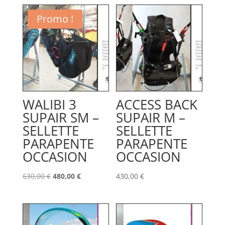
Promo !
WALIBI 3
ACCESS BACK
SUPAIR SM –
SUPAIR M –
SELLETTE
SELLETTE
PARAPENTE
PARAPENTE
OCCASION
OCCASION
Le
Le
630,00
€
480,00
€
430,00
€
prix
prix
initial
actuel
était :
est :