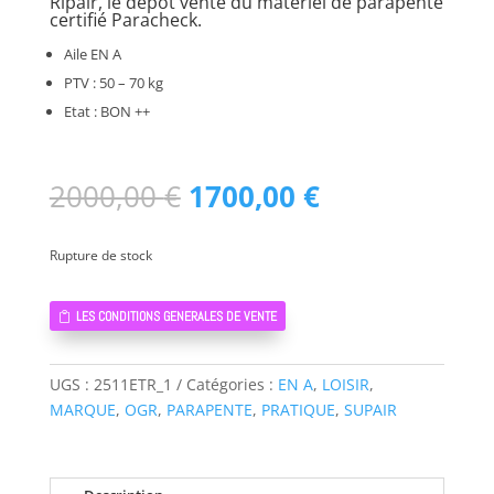
Ripair, le dépôt vente du matériel de parapente
certifié Paracheck.
Aile EN A
PTV : 50 – 70 kg
Etat : BON ++
Le
Le
2000,00
€
1700,00
€
prix
prix
initial
actuel
Rupture de stock
était :
est :
2000,00 €.
1700,00 €.
LES CONDITIONS GENERALES DE VENTE
UGS :
2511ETR_1
Catégories :
EN A
,
LOISIR
,
MARQUE
,
OGR
,
PARAPENTE
,
PRATIQUE
,
SUPAIR