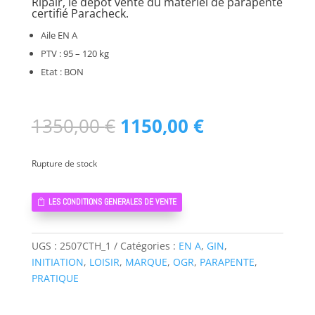
Ripair, le dépôt vente du matériel de parapente
certifié Paracheck.
Aile EN A
PTV : 95 – 120 kg
Etat : BON
Le
Le
1350,00
€
1150,00
€
prix
prix
initial
actuel
Rupture de stock
était :
est :
1350,00 €.
1150,00 €.
LES CONDITIONS GENERALES DE VENTE
UGS :
2507CTH_1
Catégories :
EN A
,
GIN
,
INITIATION
,
LOISIR
,
MARQUE
,
OGR
,
PARAPENTE
,
PRATIQUE