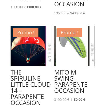
OCCASION
Le
Le
1500,00
€
1100,00
€
prix
prix
Le
Le
1950,00
€
1430,00
€
initial
actuel
prix
prix
était :
est :
initial
actuel
1500,00 €.
1100,00 €.
était :
est :
Promo !
Promo !
1950,00 €.
1430,00 €.
THE
MITO M
SPIRULINE
SWING –
LITTLE CLOUD
PARAPENTE
14 –
OCCASION
PARAPENTE
Le
Le
3190,00
€
1150,00
€
OCCASION