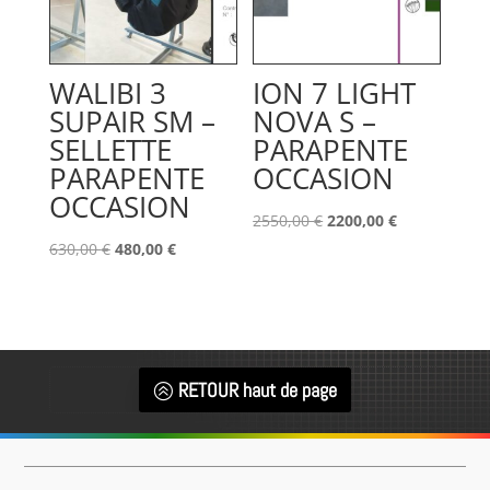
WALIBI 3
ION 7 LIGHT
SUPAIR SM –
NOVA S –
SELLETTE
PARAPENTE
PARAPENTE
OCCASION
OCCASION
Le
Le
2550,00
€
2200,00
€
Le
Le
prix
prix
630,00
€
480,00
€
prix
prix
initial
actuel
initial
actuel
était :
est :
était :
est :
2550,00 €.
2200,00 €.
630,00 €.
480,00 €.
RETOUR haut de page