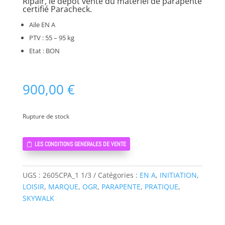
Ripair, le dépôt vente du matériel de parapente
certifié Paracheck.
Aile EN A
PTV : 55 – 95 kg
Etat : BON
900,00
€
Rupture de stock
LES CONDITIONS GENERALES DE VENTE
UGS :
2605CPA_1 1/3
Catégories :
EN A
,
INITIATION
,
LOISIR
,
MARQUE
,
OGR
,
PARAPENTE
,
PRATIQUE
,
SKYWALK