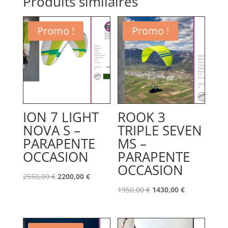
Produits similaires
Promo !
Promo !
ION 7 LIGHT
ROOK 3
NOVA S –
TRIPLE SEVEN
PARAPENTE
MS –
OCCASION
PARAPENTE
OCCASION
Le
Le
2550,00
€
2200,00
€
prix
prix
Le
Le
1950,00
€
1430,00
€
initial
actuel
prix
prix
était :
est :
initial
actuel