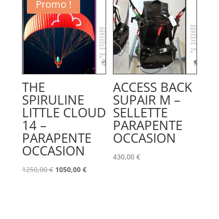
2550,00 €.
2200,00 €.
était :
est :
Promo !
1950,00 €.
1430,00 €.
THE
ACCESS BACK
SPIRULINE
SUPAIR M –
LITTLE CLOUD
SELLETTE
14 –
PARAPENTE
PARAPENTE
OCCASION
OCCASION
430,00
€
Le
Le
1250,00
€
1050,00
€
prix
prix
initial
actuel
était :
est :