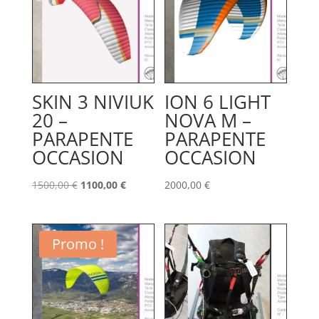
SKIN 3 NIVIUK
ION 6 LIGHT
20 –
NOVA M –
PARAPENTE
PARAPENTE
OCCASION
OCCASION
Le
Le
1500,00
€
1100,00
€
2000,00
€
prix
prix
initial
actuel
était :
est :
Promo !
1500,00 €.
1100,00 €.