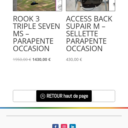
ROOK 3
ACCESS BACK
TRIPLE SEVEN
SUPAIR M –
MS –
SELLETTE
PARAPENTE
PARAPENTE
OCCASION
OCCASION
Le
Le
1950,00
€
1430,00
€
430,00
€
prix
prix
initial
actuel
était :
est :
1950,00 €.
1430,00 €.
RETOUR haut de page