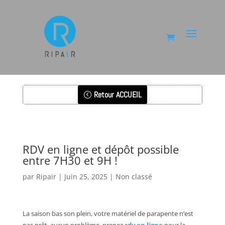
Retour ACCUEIL
RDV en ligne et dépôt possible
entre 7H30 et 9H !
par
Ripair
|
Juin 25, 2025
|
Non classé
La saison bas son plein, votre matériel de parapente n’est
pas prêt, aucun problème, prenez
rdv en ligne
pour la