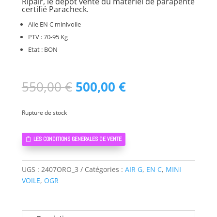
Ripair, le dépôt vente du matériel de parapente
certifié Paracheck.
Aile EN C minivoile
PTV : 70-95 Kg
Etat : BON
Le
Le
550,00
€
500,00
€
prix
prix
initial
actuel
Rupture de stock
était :
est :
550,00 €.
500,00 €.
LES CONDITIONS GENERALES DE VENTE
UGS :
2407ORO_3
Catégories :
AIR G
,
EN C
,
MINI
VOILE
,
OGR