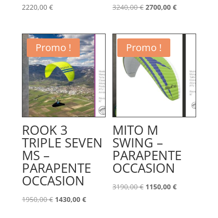
Le
Le
2220,00
€
3240,00
€
2700,00
€
prix
prix
initial
actuel
était :
est :
Promo !
Promo !
3240,00 €.
2700,00 €.
ROOK 3
MITO M
TRIPLE SEVEN
SWING –
MS –
PARAPENTE
PARAPENTE
OCCASION
OCCASION
Le
Le
3190,00
€
1150,00
€
Le
Le
prix
prix
1950,00
€
1430,00
€
prix
prix
initial
actuel