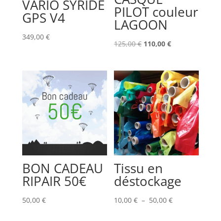
VARIO SYRIDE
PILOT couleur
GPS V4
LAGOON
349,00
€
Le
Le
125,00
€
110,00
€
prix
prix
initial
actuel
était :
est :
125,00 €.
110,00 €.
BON CADEAU
Tissu en
RIPAIR 50€
déstockage
Plage
50,00
€
10,00
€
–
50,00
€
de